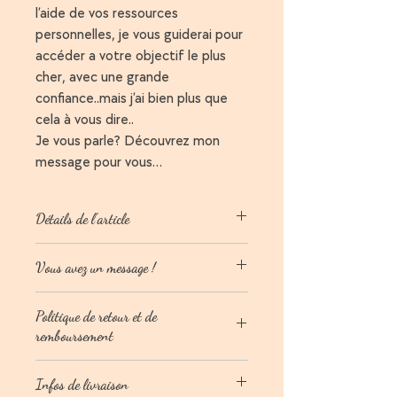
l’aide de vos ressources
personnelles, je vous guiderai pour
accéder a votre objectif le plus
cher, avec une grande
confiance..mais j’ai bien plus que
cela à vous dire..
Je vous parle? Découvrez mon
message pour vous…
Détails de l'article
Conçu avec soin,
chaque pièce est
Vous avez un message !
entièrement faite main
, mettant en
valeur l'artisanat authentique et la
Chaque bracelet s’accompagne d’une
beauté des
pierres naturelles
.
Politique de retour et de
petite enveloppe personnalisée. Sur
Les bracelets sont magnifiquement
remboursement
une petite carte à l’intérieur, vous
tissés en
macramé
, offrant un
découvrirez le message qui vous est
a
justement parfait
et un style élégant.
Notre politique dure 30 jours. Si 30 jours
adressé, celui que vous devez recevoir,
Pierres naturelles de haute qualité,
Infos de livraison
se sont écoulés depuis votre achat,
à cet instant…