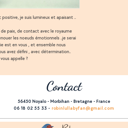
seront exclus du rem
Remboursements (le 
ositive, je suis lumineux et apaisant ..
Une fois que nous auro
, de paix, de contact avec le royaume
retourné, nous vous en
nouer les noeuds émotionnels ..je serai
confirmer que nous l’a
informerons également
gie est en vous , et ensemble nous
l’approbation ou au r
ous avez défini , avec détermination..
remboursement.
e vous appelle ?
Si votre demande est 
remboursement sera tra
automatiquement appli
Contact
votre méthode original
Jours ouvrés.
56450 Noyalo - Morbihan - Bretagne - France
Pour retourner un prod
06 18 02 55 33
-
robinlullabyfan@gmail.com
à:
Stéphanie Fernandez 